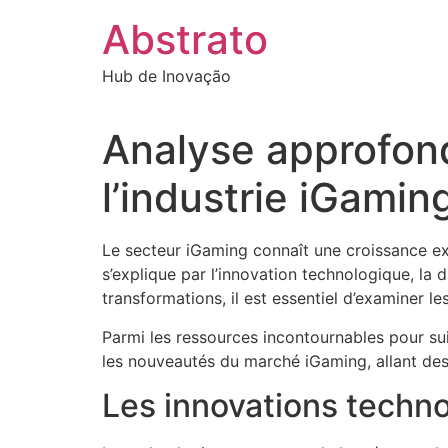
Ir
Abstrato
para
o
Hub de Inovação
conteúdo
Analyse approfon
l’industrie iGamin
Le secteur iGaming connaît une croissance e
s’explique par l’innovation technologique, la
transformations, il est essentiel d’examiner les
Parmi les ressources incontournables pour sui
les nouveautés du marché iGaming, allant des
Les innovations techno