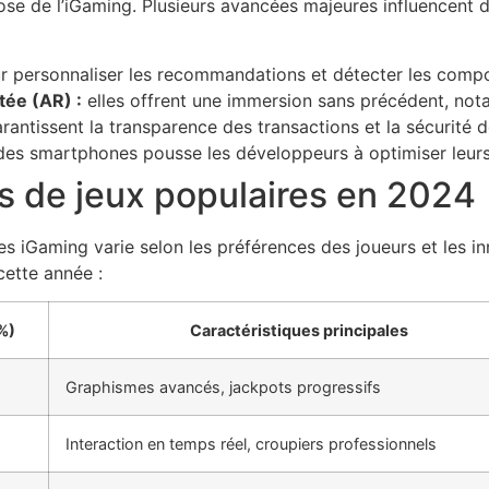
 de l’iGaming. Plusieurs avancées majeures influencent dir
ur personnaliser les recommandations et détecter les comp
tée (AR) :
elles offrent une immersion sans précédent, not
arantissent la transparence des transactions et la sécurité 
es smartphones pousse les développeurs à optimiser leurs
 de jeux populaires en 2024
s iGaming varie selon les préférences des joueurs et les in
cette année :
%)
Caractéristiques principales
Graphismes avancés, jackpots progressifs
Interaction en temps réel, croupiers professionnels