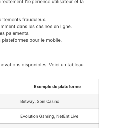
ectement l’expérience utilisateur et la
ortements frauduleux.
amment dans les casinos en ligne.
des paiements.
 plateformes pour le mobile.
novations disponibles. Voici un tableau
Exemple de plateforme
Betway, Spin Casino
Evolution Gaming, NetEnt Live