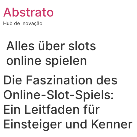
Ir
Abstrato
para
o
Hub de Inovação
conteúdo
Alles über slots
online spielen
Die Faszination des
Online-Slot-Spiels:
Ein Leitfaden für
Einsteiger und Kenner