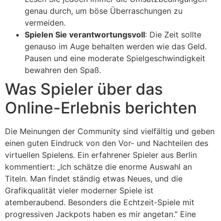
genau durch, um böse Überraschungen zu
vermeiden.
Spielen Sie verantwortungsvoll
: Die Zeit sollte
genauso im Auge behalten werden wie das Geld.
Pausen und eine moderate Spielgeschwindigkeit
bewahren den Spaß.
Was Spieler über das
Online-Erlebnis berichten
Die Meinungen der Community sind vielfältig und geben
einen guten Eindruck von den Vor- und Nachteilen des
virtuellen Spielens. Ein erfahrener Spieler aus Berlin
kommentiert: „Ich schätze die enorme Auswahl an
Titeln. Man findet ständig etwas Neues, und die
Grafikqualität vieler moderner Spiele ist
atemberaubend. Besonders die Echtzeit-Spiele mit
progressiven Jackpots haben es mir angetan.” Eine