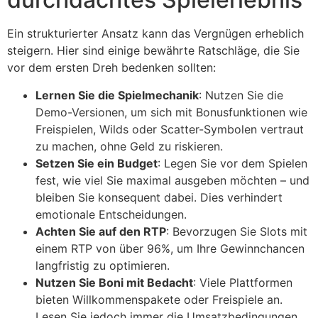
Ein strukturierter Ansatz kann das Vergnügen erheblich
steigern. Hier sind einige bewährte Ratschläge, die Sie
vor dem ersten Dreh bedenken sollten:
Lernen Sie die Spielmechanik
: Nutzen Sie die
Demo-Versionen, um sich mit Bonusfunktionen wie
Freispielen, Wilds oder Scatter-Symbolen vertraut
zu machen, ohne Geld zu riskieren.
Setzen Sie ein Budget
: Legen Sie vor dem Spielen
fest, wie viel Sie maximal ausgeben möchten – und
bleiben Sie konsequent dabei. Dies verhindert
emotionale Entscheidungen.
Achten Sie auf den RTP
: Bevorzugen Sie Slots mit
einem RTP von über 96%, um Ihre Gewinnchancen
langfristig zu optimieren.
Nutzen Sie Boni mit Bedacht
: Viele Plattformen
bieten Willkommenspakete oder Freispiele an.
Lesen Sie jedoch immer die Umsatzbedingungen