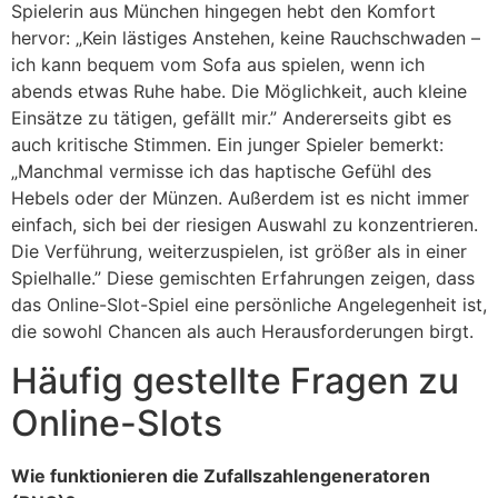
Spielerin aus München hingegen hebt den Komfort
hervor: „Kein lästiges Anstehen, keine Rauchschwaden –
ich kann bequem vom Sofa aus spielen, wenn ich
abends etwas Ruhe habe. Die Möglichkeit, auch kleine
Einsätze zu tätigen, gefällt mir.” Andererseits gibt es
auch kritische Stimmen. Ein junger Spieler bemerkt:
„Manchmal vermisse ich das haptische Gefühl des
Hebels oder der Münzen. Außerdem ist es nicht immer
einfach, sich bei der riesigen Auswahl zu konzentrieren.
Die Verführung, weiterzuspielen, ist größer als in einer
Spielhalle.” Diese gemischten Erfahrungen zeigen, dass
das Online-Slot-Spiel eine persönliche Angelegenheit ist,
die sowohl Chancen als auch Herausforderungen birgt.
Häufig gestellte Fragen zu
Online-Slots
Wie funktionieren die Zufallszahlengeneratoren