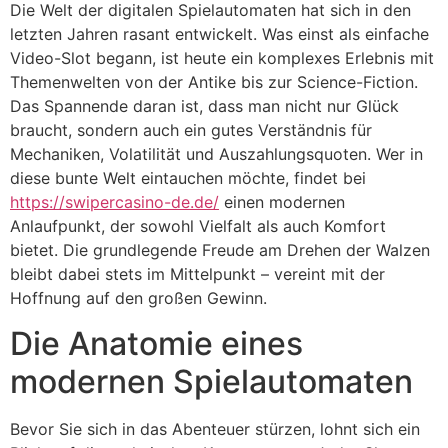
Die Welt der digitalen Spielautomaten hat sich in den
letzten Jahren rasant entwickelt. Was einst als einfache
Video-Slot begann, ist heute ein komplexes Erlebnis mit
Themenwelten von der Antike bis zur Science-Fiction.
Das Spannende daran ist, dass man nicht nur Glück
braucht, sondern auch ein gutes Verständnis für
Mechaniken, Volatilität und Auszahlungsquoten. Wer in
diese bunte Welt eintauchen möchte, findet bei
https://swipercasino-de.de/
einen modernen
Anlaufpunkt, der sowohl Vielfalt als auch Komfort
bietet. Die grundlegende Freude am Drehen der Walzen
bleibt dabei stets im Mittelpunkt – vereint mit der
Hoffnung auf den großen Gewinn.
Die Anatomie eines
modernen Spielautomaten
Bevor Sie sich in das Abenteuer stürzen, lohnt sich ein