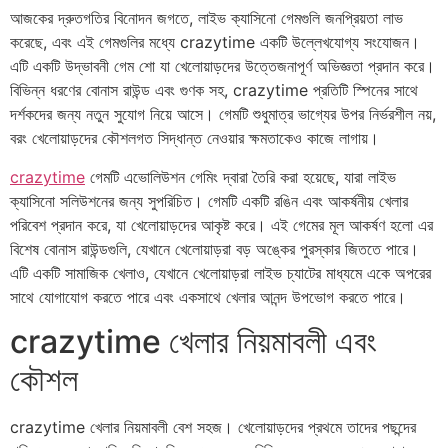
আজকের দ্রুতগতির বিনোদন জগতে, লাইভ ক্যাসিনো গেমগুলি জনপ্রিয়তা লাভ
করেছে, এবং এই গেমগুলির মধ্যে crazytime একটি উল্লেখযোগ্য সংযোজন।
এটি একটি উদ্ভাবনী গেম শো যা খেলোয়াড়দের উত্তেজনাপূর্ণ অভিজ্ঞতা প্রদান করে।
বিভিন্ন ধরণের বোনাস রাউন্ড এবং গুণক সহ, crazytime প্রতিটি স্পিনের সাথে
দর্শকদের জন্য নতুন সুযোগ নিয়ে আসে। গেমটি শুধুমাত্র ভাগ্যের উপর নির্ভরশীল নয়,
বরং খেলোয়াড়দের কৌশলগত সিদ্ধান্ত নেওয়ার ক্ষমতাকেও কাজে লাগায়।
crazytime
গেমটি এভোলিউশন গেমিং দ্বারা তৈরি করা হয়েছে, যারা লাইভ
ক্যাসিনো সলিউশনের জন্য সুপরিচিত। গেমটি একটি রঙিন এবং আকর্ষনীয় খেলার
পরিবেশ প্রদান করে, যা খেলোয়াড়দের আকৃষ্ট করে। এই গেমের মূল আকর্ষণ হলো এর
বিশেষ বোনাস রাউন্ডগুলি, যেখানে খেলোয়াড়রা বড় অঙ্কের পুরস্কার জিততে পারে।
এটি একটি সামাজিক খেলাও, যেখানে খেলোয়াড়রা লাইভ চ্যাটের মাধ্যমে একে অপরের
সাথে যোগাযোগ করতে পারে এবং একসাথে খেলার আনন্দ উপভোগ করতে পারে।
crazytime খেলার নিয়মাবলী এবং
কৌশল
crazytime খেলার নিয়মাবলী বেশ সহজ। খেলোয়াড়দের প্রথমে তাদের পছন্দের