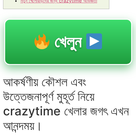
নতুন খেলোয়াড়দের জন্য crazytime অভিজ্ঞতা
খেলুন
আকর্ষণীয় কৌশল এবং
উত্তেজনাপূর্ণ মুহূর্ত নিয়ে
crazytime খেলার জগৎ এখন
আনন্দময়।