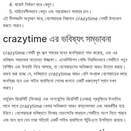
বাজেট নির্ধারণ করে খেলুন।
দায়িত্বশীলভাবে খেলুন এবং প্রয়োজনে সাহায্য চান।
এই টিপসগুলি অনুসরণ করে, খেলোয়াড়রা নিরাপদে crazytime গেমটি উপভোগ
করতে পারবে।
crazytime এর ভবিষ্যৎ সম্ভাবনা
crazytime গেমটি খুব অল্প সময়ের মধ্যে জনপ্রিয়তা লাভ করেছে, এবং এর
ভবিষ্যৎ সম্ভাবনা অত্যন্ত উজ্জ্বল। এভোলিউশন গেমিং নিয়মিতভাবে গেমটিতে নতুন
বৈশিষ্ট্য এবং উন্নতি নিয়ে আসছে, যা খেলোয়াড়দের অভিজ্ঞতা আরও উন্নত করছে।
ধারণা করা হচ্ছে যে, ভবিষ্যতে crazytime আরও বেশি সংখ্যক খেলোয়াড়ের কাছে
জনপ্রিয় হবে এবং লাইভ ক্যাসিনো গেমের জগতে একটি গুরুত্বপূর্ণ স্থান দখল
করবে।
ভার্চুয়াল রিয়েলিটি (ভিআর) এবং অগমেন্টেড রিয়েলিটি (এআর) প্রযুক্তির উন্নতির
সাথে সাথে crazytime খেলার অভিজ্ঞতা আরও বাস্তবসম্মত এবং আকর্ষনীয় হয়ে
উঠবে। খেলোয়াড়রা ভবিষ্যতে ভিআর হেডসেটের মাধ্যমে গেমটিতে অংশ নিতে পারবে
এবং মনে হবে যেন তারা সত্যিই একটি লাইভ ক্যাসিনো স্টুডিওতে উপস্থিত রয়েছে।