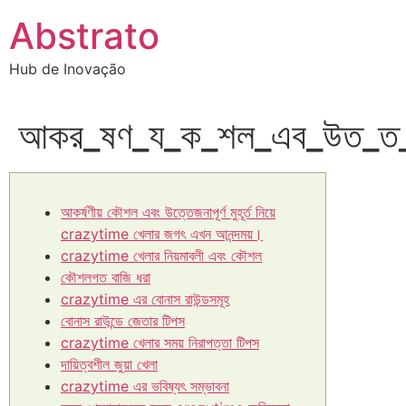
Ir
Abstrato
para
o
Hub de Inovação
conteúdo
আকর_ষণ_য_ক_শল_এব_উত_ত
আকর্ষণীয় কৌশল এবং উত্তেজনাপূর্ণ মুহূর্ত নিয়ে
crazytime খেলার জগৎ এখন আনন্দময়।
crazytime খেলার নিয়মাবলী এবং কৌশল
কৌশলগত বাজি ধরা
crazytime এর বোনাস রাউন্ডসমূহ
বোনাস রাউন্ডে জেতার টিপস
crazytime খেলার সময় নিরাপত্তা টিপস
দায়িত্বশীল জুয়া খেলা
crazytime এর ভবিষ্যৎ সম্ভাবনা