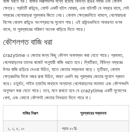
বাজি ধরতে হয়। বাজির বিকল্পগুলির মধ্যে রয়েছে বিভিন্ন রঙের নম্বর এবং বোনাস
ক্ষেত্র। প্রতিটি রাউন্ডে, হোস্ট একটি হুইল ঘোরায়, এবং হুইলটি যে নম্বরে থামে, সেই
নম্বরের খেলোয়াড়রা পুরস্কার জিতে নেয়। বোনাস ক্ষেত্রগুলিতে থামলে, খেলোয়াড়রা
বিশেষ বোনাস রাউন্ডে অংশগ্রহণের সুযোগ পায়। এই রাউন্ডগুলিতে সাধারণত গুণক
থাকে, যা পুরস্কারের পরিমাণ অনেক বাড়িয়ে দিতে পারে।
কৌশলগত বাজি ধরা
crazytime এ জেতার জন্য কিছু কৌশল অবলম্বন করা যেতে পারে। প্রথমত,
খেলোয়াড়দের তাদের বাজেট অনুযায়ী বাজি ধরতে হবে। দ্বিতীয়ত, বিভিন্ন নম্বরের
উপর বাজি ছড়িয়ে দেওয়া উচিত, যাতে জেতার সম্ভাবনা বাড়ে। তৃতীয়ত, বোনাস
ক্ষেত্রগুলির দিকে নজর রাখা উচিত, কারণ এগুলি বড় পুরস্কার জেতার সুযোগ প্রদান
করে। চতুর্থত, লাইভ চ্যাটের মাধ্যমে অন্যান্য খেলোয়াড়দের মতামত এবং কৌশলগুলি
অনুসরণ করা যেতে পারে। তবে, মনে রাখতে হবে যে crazytime একটি সুযোগের
খেলা, এবং কোনো কৌশলই জেতার নিশ্চয়তা দিতে পারে না।
বাজির বিকল্প
পুরস্কারের সম্ভাবনা
১, ২, ৫, ১০
প্রায় ৫০%