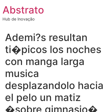
Ir
Abstrato
para
o
Hub de Inovação
conteúdo
Ademi?s resultan
ti�picos los noches
con manga larga
musica
desplazandolo hacia
el pelo un matiz
�sobre gimnasio�