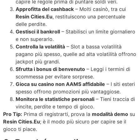
capire le regole prima di puntare soldi veri.
Approfitta del cashback
– Molti casinò, tra cui
Resin Cities.Eu
, restituiscono una percentuale
delle perdite.
Gestisci il bankroll
– Stabilisci un limite giornaliero
e non superarlo.
Controlla la volatilità
– Slot a bassa volatilità
pagano più spesso, quelle ad alta volatilità offrono
jackpot più grandi.
Sfrutta i bonus di benvenuto
– Leggi i termini di
scommessa per evitare sorprese.
Gioca su casino non AAMS affidabile
– I siti esteri
spesso offrono promozioni più vantaggiose.
Monitora le statistiche personali
– Tieni traccia di
vincite, perdite e tempo di gioco.
Pro Tip:
Prima di registrarti, prova la
modalità demo
su
Resin Cities.Eu
; è il modo più sicuro per capire se il
gioco ti piace.