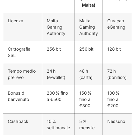
Malta)
Licenza
Malta
Malta
Curaçao
Gaming
Gaming
eGaming
Authority
Authority
Crittografia
256 bit
256 bit
128 bit
SSL
Tempo medio
24 h
48 h
72 h
prelievo
(e‑wallet)
(carta)
(bonifico)
Bonus di
200 % fino
150 %
100 %
benvenuto
a €500
fino a
fino a
€300
€200
Cashback
10 %
5 %
Nessuno
settimanale
mensile