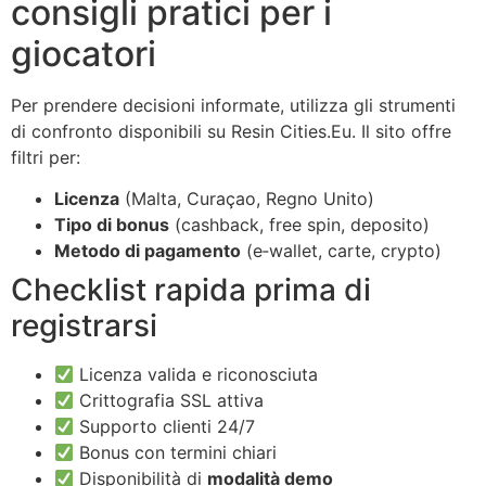
consigli pratici per i
giocatori
Per prendere decisioni informate, utilizza gli strumenti
di confronto disponibili su Resin Cities.Eu. Il sito offre
filtri per:
Licenza
(Malta, Curaçao, Regno Unito)
Tipo di bonus
(cashback, free spin, deposito)
Metodo di pagamento
(e‑wallet, carte, crypto)
Checklist rapida prima di
registrarsi
Licenza valida e riconosciuta
Crittografia SSL attiva
Supporto clienti 24/7
Bonus con termini chiari
Disponibilità di
modalità demo