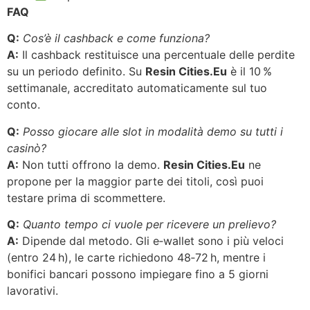
FAQ
Q:
Cos’è il cashback e come funziona?
A:
Il cashback restituisce una percentuale delle perdite
su un periodo definito. Su
Resin Cities.Eu
è il 10 %
settimanale, accreditato automaticamente sul tuo
conto.
Q:
Posso giocare alle slot in modalità demo su tutti i
casinò?
A:
Non tutti offrono la demo.
Resin Cities.Eu
ne
propone per la maggior parte dei titoli, così puoi
testare prima di scommettere.
Q:
Quanto tempo ci vuole per ricevere un prelievo?
A:
Dipende dal metodo. Gli e‑wallet sono i più veloci
(entro 24 h), le carte richiedono 48‑72 h, mentre i
bonifici bancari possono impiegare fino a 5 giorni
lavorativi.