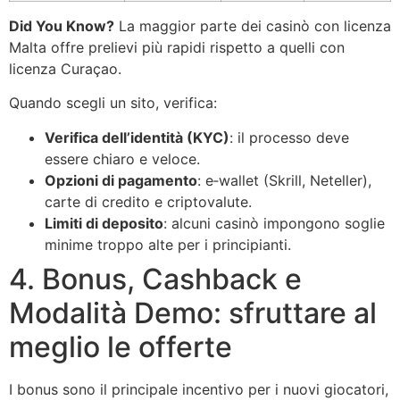
Did You Know?
La maggior parte dei casinò con licenza
Malta offre prelievi più rapidi rispetto a quelli con
licenza Curaçao.
Quando scegli un sito, verifica:
Verifica dell’identità (KYC)
: il processo deve
essere chiaro e veloce.
Opzioni di pagamento
: e‑wallet (Skrill, Neteller),
carte di credito e criptovalute.
Limiti di deposito
: alcuni casinò impongono soglie
minime troppo alte per i principianti.
4. Bonus, Cashback e
Modalità Demo: sfruttare al
meglio le offerte
I bonus sono il principale incentivo per i nuovi giocatori,