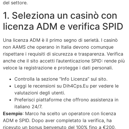
del settore.
1. Seleziona un casinò con
licenza ADM e verifica SPID
Una licenza ADM è il primo segno di serietà. I casinò
non AAMS che operano in Italia devono comunque
rispettare i requisiti di sicurezza e trasparenza. Verifica
anche che il sito accetti l’autenticazione SPID: rende più
veloce la registrazione e protegge i dati personali.
Controlla la sezione “Info Licenza” sul sito.
Leggi le recensioni su Dih4Cps.Eu per vedere le
valutazioni degli utenti.
Preferisci piattaforme che offrono assistenza in
italiano 24/7.
Esempio
: Marco ha scelto un operatore con licenza
ADM e SPID. Dopo aver completato la verifica, ha
ricevuto un bonus benvenuto del 100% fino a €200,