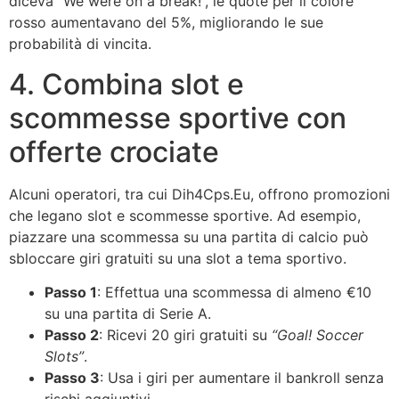
diceva “We were on a break!”, le quote per il colore
rosso aumentavano del 5%, migliorando le sue
probabilità di vincita.
4. Combina slot e
scommesse sportive con
offerte crociate
Alcuni operatori, tra cui Dih4Cps.Eu, offrono promozioni
che legano slot e scommesse sportive. Ad esempio,
piazzare una scommessa su una partita di calcio può
sbloccare giri gratuiti su una slot a tema sportivo.
Passo 1
: Effettua una scommessa di almeno €10
su una partita di Serie A.
Passo 2
: Ricevi 20 giri gratuiti su
“Goal! Soccer
Slots”
.
Passo 3
: Usa i giri per aumentare il bankroll senza
rischi aggiuntivi.