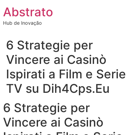
Ir
Abstrato
para
o
Hub de Inovação
conteúdo
6 Strategie per
Vincere ai Casinò
Ispirati a Film e Serie
TV su Dih4Cps.Eu
6 Strategie per
Vincere ai Casinò