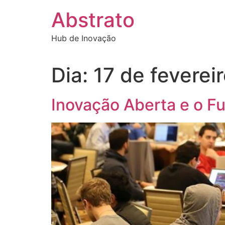
Ir
Abstrato
para
o
Hub de Inovação
conteúdo
Dia:
17 de feverei
Inovação Aberta e o F