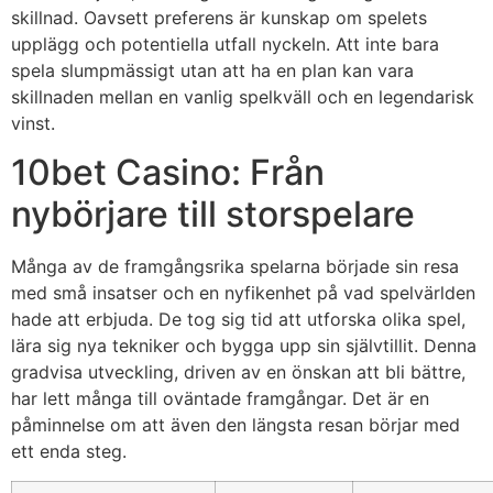
skillnad. Oavsett preferens är kunskap om spelets
upplägg och potentiella utfall nyckeln. Att inte bara
spela slumpmässigt utan att ha en plan kan vara
skillnaden mellan en vanlig spelkväll och en legendarisk
vinst.
10bet Casino: Från
nybörjare till storspelare
Många av de framgångsrika spelarna började sin resa
med små insatser och en nyfikenhet på vad spelvärlden
hade att erbjuda. De tog sig tid att utforska olika spel,
lära sig nya tekniker och bygga upp sin självtillit. Denna
gradvisa utveckling, driven av en önskan att bli bättre,
har lett många till oväntade framgångar. Det är en
påminnelse om att även den längsta resan börjar med
ett enda steg.