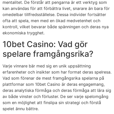
mentalitet. De förstår att pengarna är ett verktyg som
kan användas för att förbättra livet, snarare än bara för
omedelbar tillfredsställelse. Dessa individer fortsätter
ofta att spela, men med en ökad medvetenhet och
kontroll, vilket bevarar både spänningen och deras nya
ekonomiska trygghet.
10bet Casino: Vad gör
spelare framgångsrika?
Varje vinnare bär med sig en unik uppsättning
erfarenheter och insikter som har format deras spelresa.
Vad som förenar de mest framgångsrika spelarna på
plattformar som 10bet Casino är deras engagemang,
deras analytiska förmåga och deras förmåga att lära sig
av både vinster och förluster. De ser varje spelomgång
som en möjlighet att finslipa sin strategi och förstå
spelet ännu bättre.