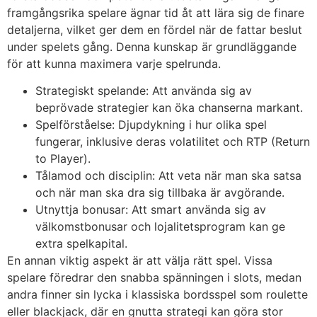
framgångsrika spelare ägnar tid åt att lära sig de finare
detaljerna, vilket ger dem en fördel när de fattar beslut
under spelets gång. Denna kunskap är grundläggande
för att kunna maximera varje spelrunda.
Strategiskt spelande: Att använda sig av
beprövade strategier kan öka chanserna markant.
Spelförståelse: Djupdykning i hur olika spel
fungerar, inklusive deras volatilitet och RTP (Return
to Player).
Tålamod och disciplin: Att veta när man ska satsa
och när man ska dra sig tillbaka är avgörande.
Utnyttja bonusar: Att smart använda sig av
välkomstbonusar och lojalitetsprogram kan ge
extra spelkapital.
En annan viktig aspekt är att välja rätt spel. Vissa
spelare föredrar den snabba spänningen i slots, medan
andra finner sin lycka i klassiska bordsspel som roulette
eller blackjack, där en gnutta strategi kan göra stor