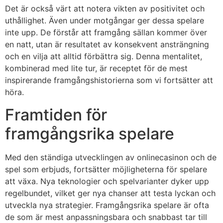
Det är också värt att notera vikten av positivitet och
uthållighet. Även under motgångar ger dessa spelare
inte upp. De förstår att framgång sällan kommer över
en natt, utan är resultatet av konsekvent ansträngning
och en vilja att alltid förbättra sig. Denna mentalitet,
kombinerad med lite tur, är receptet för de mest
inspirerande framgångshistorierna som vi fortsätter att
höra.
Framtiden för
framgångsrika spelare
Med den ständiga utvecklingen av onlinecasinon och de
spel som erbjuds, fortsätter möjligheterna för spelare
att växa. Nya teknologier och spelvarianter dyker upp
regelbundet, vilket ger nya chanser att testa lyckan och
utveckla nya strategier. Framgångsrika spelare är ofta
de som är mest anpassningsbara och snabbast tar till