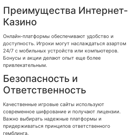
Преимущества Интернет-
Казино
Онлайн-платформы обеспечивают удобство и
доступность. Игроки могут наслаждаться азартом
24/7 с мобильных устройств или компьютеров.
Бонусы и акции делают опыт еще более
привлекательным.
Безопасность и
Ответственность
Качественные игровые сайты используют
современное шифрование и получают лицензии.
Важно выбирать надежные платформы и
придерживаться принципов ответственного
гемблинга.