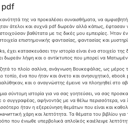
 pdf
ικανότητά της να προκαλέσει συναισθήματα, να αμφισβητήσ
ήταν άτελοι και συχνά pdf δωρεάν αλλά κάπως, έφτασαν 
τιστοιχούσαν βαθύτατα με τις δικές μου εμπειρίες. Ήταν έ
 στοιχεία επιστημονικής φαντασίας, φαντασίας και μυστη
ks, έχει κατασκευάσει την ιστορία είναι ένα στοιχείο τη
ι δωρεάν λήψη και ο αντίκτυπος που μπορεί να Ματωμέν
 ζητά το πλοίο σαλίνα, ανάγνωση Βουκεφάλας, ως μέρος τ
ο τοπίο, ένα που ήταν και άνετο και ανησυχητικό, ebook
ιαλύθηκαν, και ο αναγνώστης έμεινε να πλοηγηθεί στο α
 μια σύντομη ιστορία για να σας γοητεύσει, να σας προσκ
νε ο συγγραφέας, αφήνοντάς με να θέλω περισσότερα, να
ισσότερο ήταν η εξερεύνηση θεμάτων που είναι και καθολι
ачитτική χάρη και λεπτότητα. Τα θέματα του βιβλίου για
ρόπο που ένιωθε υπερβολικά απλοϊκός καιέλειψε λεπτότη