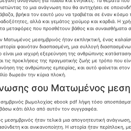
μεγάλη ανάγνωση για παιδιά και ενήλικες. Τα θέματα που 
θιστώντας το μια ανάγνωση που θα αντηχήσει σε οποιονδή
άβαζα, βρήκα τον εαυτό μου να τραβιέται σε έναν κόσμο 
αδοξότητες, αλλά και γεμάτος χιούμορ και καρδιά. Η χρήσ
τα μεταφόρες που προσθέτουν βάθος και συναισθήματα στ
τον Ματωμένος μεσημβρινός ήταν εκπληκτική, ένας καλαϊ
 ιστορία φαινόταν διασπασμένη, μια συλλογή διασπασμέν
ίο είναι μια ισχυρή εξερεύνηση της ανθρώπινης κατάστασ
αι τις προκλήσεις της πραγματικής ζωής με τρόπο που είνα
ανόηση της ανθρώπινης εμπειρίας, και αυτό φαίνεται στον
βλίο δωρεάν την κύρια πλοκή.
άγνωσης σου Ματωμένος μεση
σημβρινός βωμολοχίας ebook pdf λήψη τόσο αποσπάσματ
αβάσω κάτι άλλο από αυτόν τον συγγραφέα.
ς μεσημβρινός ήταν τελικά μια απογοητευτική ανάγνωση,
ασύνδετη και ανικανοποίητη. Η ιστορία ήταν περίπλοκη, μ