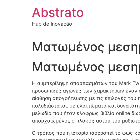
Ir
Abstrato
para
o
Hub de Inovação
conteúdo
Ματωμένος μεσημ
Ματωμένος μεσημ
Η συμπερίληψη αποσπασμάτων του Mark Twain
προσωπικές αγώνες των χαρακτήρων έναν αί
αίσθηση απογοήτευσης με τις επιλογές του π
πολυδιάστατοι, με ελαττώματα και δυνατότη
μελωδία που ήταν ελαφρώς βιβλίο online δω
απαρχαιωμένοι, ο πλοκός αυτού του μυθιστο
Ο τρόπος που η ιστορία ισορροπεί το φως κα