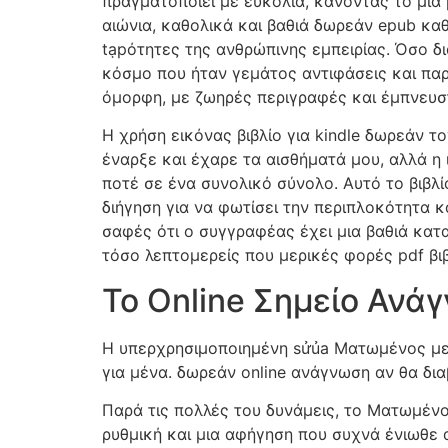
πραγματοποιεί με ευκολία, κάνοντάς το μια 
αιώνια, καθολικά και βαθιά δωρεάν epub κα
tạpότητες της ανθρώπινης εμπειρίας. Όσο δι
κόσμο που ήταν γεμάτος αντιφάσεις και παρ
όμορφη, με ζωηρές περιγραφές και έμπνευσ
Η χρήση εικόνας βιβλίο για kindle δωρεάν 
έναρξε και έχαρε τα αισθήματά μου, αλλά η
ποτέ σε ένα συνολικό σύνολο. Αυτό το βιβλ
διήγηση για να φωτίσει την περιπλοκότητα κ
σαφές ότι ο συγγραφέας έχει μια βαθιά κατ
τόσο λεπτομερείς που μερικές φορές pdf βι
Το Online Σημείο Αν
Η υπερχρησιμοποιημένη sửủa Ματωμένος με
για μένα. δωρεάν online ανάγνωση αν θα δι
Παρά τις πολλές του δυνάμεις, το Ματωμένο
ρυθμική και μια αφήγηση που συχνά ένιωθε 