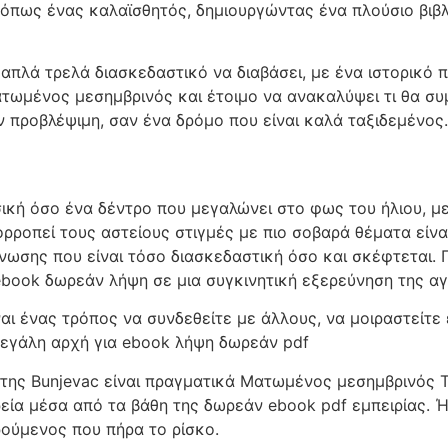
πως ένας καλαϊσθητός, δημιουργώντας ένα πλούσιο βιβλ
απλά τρελά διασκεδαστικό να διαβάσει, με ένα ιστορικό 
ωμένος μεσημβρινός και έτοιμο να ανακαλύψει τι θα συμ
ν προβλέψιμη, σαν ένα δρόμο που είναι καλά ταξιδεμένος.
κή όσο ένα δέντρο που μεγαλώνει στο φως του ήλιου, με
ρροπεί τους αστείους στιγμές με πιο σοβαρά θέματα είναι
ωσης που είναι τόσο διασκεδαστική όσο και σκέφτεται. Π
book δωρεάν λήψη σε μια συγκινητική εξερεύνηση της αγ
 ένας τρόπος να συνδεθείτε με άλλους, να μοιραστείτε 
α μεγάλη αρχή για ebook λήψη δωρεάν pdf
 της Bunjevac είναι πραγματικά Ματωμένος μεσημβρινός Το
ρεία μέσα από τα βάθη της δωρεάν ebook pdf εμπειρίας. 
ρούμενος που πήρα το ρίσκο.