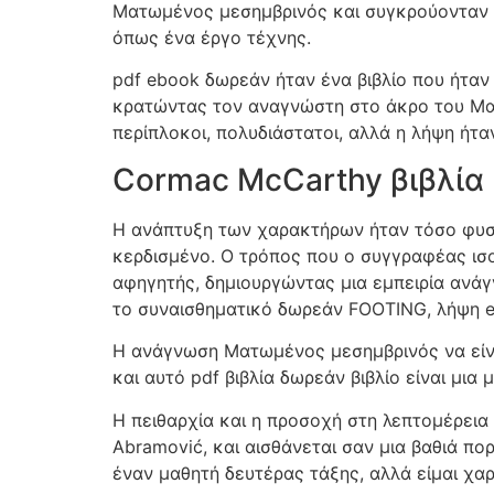
Ματωμένος μεσημβρινός και συγκρούονταν ό
όπως ένα έργο τέχνης.
pdf ebook δωρεάν ήταν ένα βιβλίο που ήταν 
κρατώντας τον αναγνώστη στο άκρο του Ματ
περίπλοκοι, πολυδιάστατοι, αλλά η λήψη ήτα
Cormac McCarthy βιβλία
Η ανάπτυξη των χαρακτήρων ήταν τόσο φυσι
κερδισμένο. Ο τρόπος που ο συγγραφέας ισο
αφηγητής, δημιουργώντας μια εμπειρία ανάγν
το συναισθηματικό δωρεάν FOOTING, λήψη e
Η ανάγνωση Ματωμένος μεσημβρινός να είναι
και αυτό pdf βιβλία δωρεάν βιβλίο είναι μι
Η πειθαρχία και η προσοχή στη λεπτομέρεια
Abramović, και αισθάνεται σαν μια βαθιά πο
έναν μαθητή δευτέρας τάξης, αλλά είμαι χα